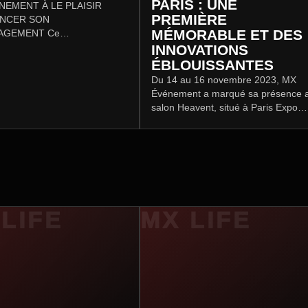
PARIS : UNE
NEMENT À LE PLAISIR
PREMIÈRE
NCER SON
MÉMORABLE ET DES
AGEMENT Ce
ement marque une étape
INNOVATIONS
te dans l'évolution de notre
ÉBLOUISSANTES
Du 14 au 16 novembre 2023, MX
Événement a marqué sa présence 
salon Heavent, situé à Paris Expo
Porte de Versailles, mettant en avan
son rôle en tant que distributeur
exclusif…