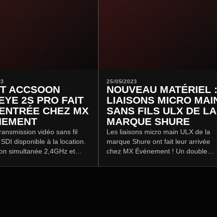
23
25/05/2023
IT ACCSOON
NOUVEAU MATÉRIEL 
EYE 2S PRO FAIT
LIAISONS MICRO MAI
ENTRÉE CHEZ MX
SANS FILS ULX DE LA
NEMENT
MARQUE SHURE
transmission vidéo sans fil
Les liaisons micro main ULX de la
SDI disponible à la location.
marque Shure ont fait leur arrivée
on simultanée 2,4GHz et
chez MX Événement ! Un double
rtée jusqu'à 350m, latence
récepteur ULXD4D permettant de
ment 0,06s.
créer une liaison avec deux micros.