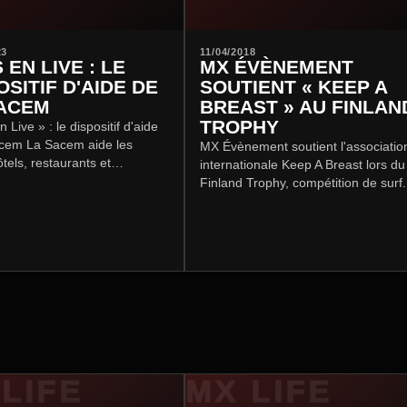
23
11/04/2018
 EN LIVE : LE
MX ÉVÈNEMENT
OSITIF D'AIDE DE
SOUTIENT « KEEP A
ACEM
BREAST » AU FINLAN
TROPHY
 Live » : le dispositif d'aide
acem La Sacem aide les
MX Évènement soutient l'associatio
ôtels, restaurants et
internationale Keep A Breast lors du
ques pour la relance de leurs
Finland Trophy, compétition de surf.
s musicales après la crise…