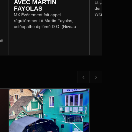
AVEC MARTIN
Et ça déménage ! 
FAYOLAS
déménage dans le Va
Witz, à 40km de Par
MX Événement fait appel
Événements. Entrep
régulièrement à Martin Fayolas,
nouveaux matériels, 
ostéopathe diplômé D.O. (Niveau
RNCP 1), depuis 2016.
au
t
‹
›