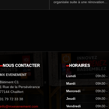
NT a joué un rôle clé en
organisée suite à une rénovation
 prestataire technique
majeure et à la présentation du
l, pour le compte de l’agence
nouveau modèle CLA, MX
e Event.
ÉVÉNEMENT est intervenu pour
assurer la mise en scène technique
globale de l’évènement.
NOUS CONTACTER
HORAIRES
MX EVENEMENT
Lundi
09h30 -
Bâtiment C1
Mardi
09h30 -
1 Rue de la Persévérance
Mercredi
09h30 -
77144 Chalifert
Jeudi
09h30 -
01 79 72 33 38
Vendredi
09h30 -
info@mxevenement.com