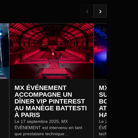
‹
›
MX ÉVÉNEMENT
MX ÉVÉNEM
ACCOMPAGNE UN
SUBLIME LA
DÎNER VIP PINTEREST
BOXE “MAS
AU MANÈGE BATTESTI
ATTACK” AU
À PARIS
HALL
Le 17 septembre 2025, MX
Le 22 novembre 20
ÉVÉNEMENT est intervenu en tant
ÉVÉNEMENT a assur
que prestataire technique
technique complète 