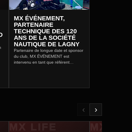
MX ÉVÉNEMENT,
PARTENAIRE
TECHNIQUE DES 120
D
ANS DE LA SOCIÉTÉ
NAUTIQUE DE LAGNY
n
Partenaire de longue date et sponsor
du club, MX ÉVÉNEMENT est
intervenu en tant que référent
technique et créateur d’ambiance,
avec un rôle central lors de la soirée
de gala du vendredi, tout en assurant
un accompagnement technique sur
l’ensemble du week-end.
‹
›