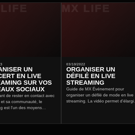
23
03/10/2022
NISER UN
ORGANISER UN
ERT EN LIVE
DÉFILÉ EN LIVE
AMING SUR VOS
STREAMING
AUX SOCIAUX
Guide de MX Événement pour
organiser un défilé de mode en live
nt de rester en contact avec
streaming. La vidéo permet d'élargi
 et sa communauté, le
l'audience au-delà des invités
g est l'un des moyens
présents, de toucher presse et
es les plus simples et
influenceurs à…
s pour les concerts.