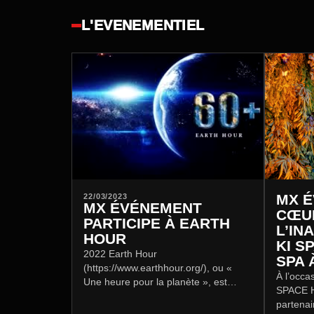
L'EVENEMENTIEL
MX É
22/03/2023
MX ÉVÉNEMENT
CŒU
PARTICIPE À EARTH
L’IN
HOUR
KI S
2022 Earth Hour
SPA 
(https://www.earthhour.org/), ou «
À l’occa
Une heure pour la planète », est
SPACE Ho
organisée chaque année le dernier
partenai
samedi de mars à l'initiative du WWF.