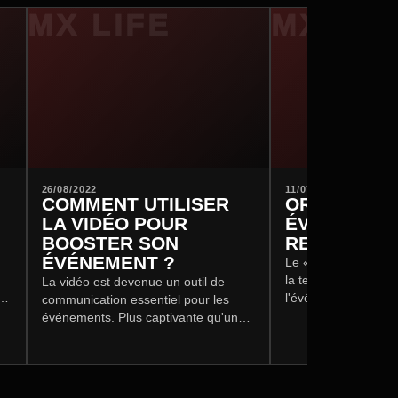
26/08/2022
11/07/2022
COMMENT UTILISER
ORGANISER
LA VIDÉO POUR
ÉVÉNEMENT
BOOSTER SON
RESPONSA
ÉVÉNEMENT ?
Le « Green Event 
la tendance de fond
La vidéo est devenue un outil de
r
l'événementiel. Une
communication essentiel pour les
1 000 personnes c
événements. Plus captivante qu'une
moyenne 100 kg de 
photo, elle booste la notoriété avant,
arbres), 200 KWh d
pendant et après l'événement.