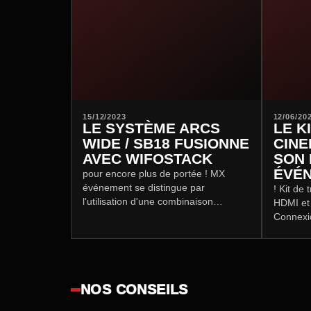
15/12/2023
12/06/20
LE SYSTÈME ARCS
LE K
WIDE / SB18 FUSIONNE
CINE
AVEC WIFOSTACK
SON 
ÉVÉ
pour encore plus de portée ! MX
événement se distingue par
! Kit de 
l'utilisation d'une combinaison
HDMI et 
d'enceintes ingénieuse.
Connexi
5GHz, po
de seule
NOS CONSEILS