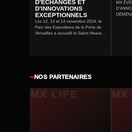
D'ÉCHANGES ET
MX ÉVÈ
D'INNOVATIONS
D'ANNO
EXCEPTIONNELS
DÉMÉN
déménag
Les 12, 13 et 14 novembre 2024, le
importan
Parc des Expositions de la Porte de
société.
Versailles a accueilli le Salon Heavent
Paris 2024, l'un des rendez-vous
incontournables du secteur de…
NOS PARTENAIRES