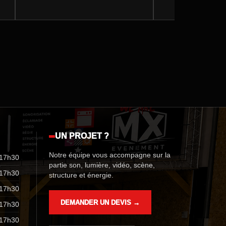
événementiel lors d’un dîner VIP
Boxe MASSIVE ATTA
organisé pour Pinterest, dans un lieu
d’exception au cœur de Paris : le
Manège Battesti, au sein de la
Caserne des Célestins de la Garde
Républicaine.
UN PROJET ?
Notre équipe vous accompagne sur la
 17h30
partie son, lumière, vidéo, scène,
 17h30
structure et énergie.
 17h30
DEMANDER UN DEVIS →
 17h30
 17h30