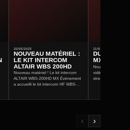
15/05/2023
11/05/2023
:
NOUVEAU MATÉRIEL :
DU NOUVEA
N
LE KIT INTERCOM
MX
ALTAIR WBS 200HD
Nouveaux accessoir
Nouveau matériel ! Le kit intercom
vidéo MX Événement 
ALTAIR WBS-200HD MX Événement
streaming avec de 
a accueilli le kit intercom HF WBS-
convertisseurs vidéo
200HD de la marque ALTAIR !
location.
‹
›