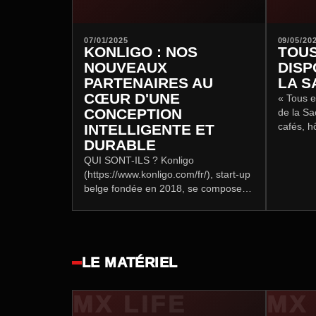
07/01/2025
09/05/20
KONLIGO : NOS
TOUS
NOUVEAUX
DISP
PARTENAIRES AU
LA S
CŒUR D'UNE
« Tous en
CONCEPTION
de la S
cafés, h
INTELLIGENTE ET
discothè
DURABLE
activité
QUI SONT-ILS ? Konligo
(https://www.konligo.com/fr/), start-up
belge fondée en 2018, se compose
d'une équipe d'entrepreneurs et de
chercheurs spécialisés dans les
structures…
LE MATÉRIEL