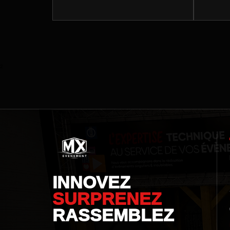
ÉVÉNEME
tant que
principa
Expertis
²
INNOVEZ
SURPRENEZ
RASSEMBLEZ