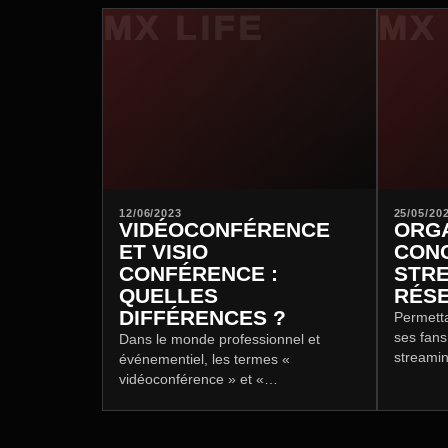
12/06/2023
25/05/20
VIDÉOCONFÉRENCE
ORGA
ET VISIO
CONC
CONFÉRENCE :
STRE
QUELLES
RÉSE
DIFFÉRENCES ?
Permetta
ses fans
Dans le monde professionnel et
streamin
événementiel, les termes «
techniqu
vidéoconférence » et «
efficace
visioconférence » sont souvent
utilisés de manière interchangeable.