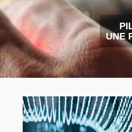
PI
UNE 