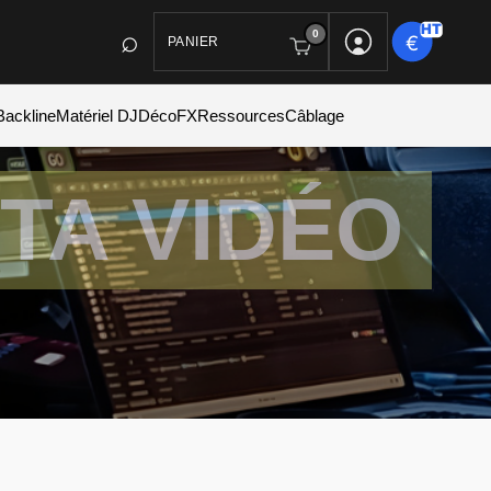
0
PANIER
Backline
Matériel DJ
Déco
FX
Ressources
Câblage
TA VIDÉO