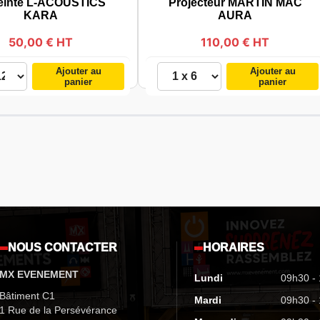
einte L-ACOUSTICS
Projecteur MARTIN MAC
KARA
AURA
50,00 € HT
110,00 € HT
Ajouter au
Ajouter au
panier
panier
NOUS CONTACTER
HORAIRES
MX EVENEMENT
Lundi
09h30 -
Bâtiment C1
Mardi
09h30 -
1 Rue de la Persévérance