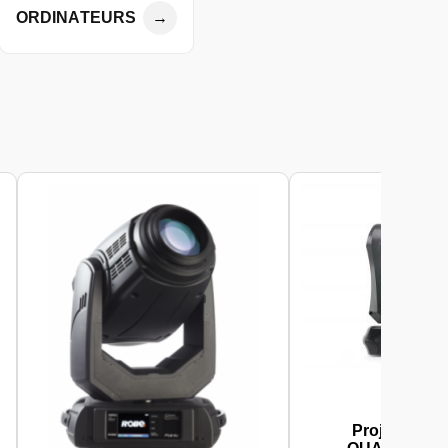
ORDINATEURS
→
Projecteur 