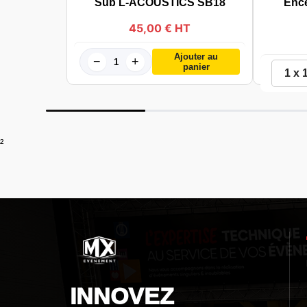
Sub L-ACOUSTICS SB18
Enc
45,00 € HT
Ajouter au
−
+
panier
²
INNOVEZ