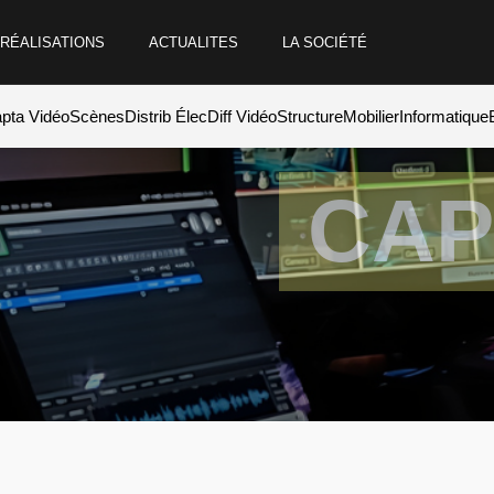
RÉALISATIONS
ACTUALITES
LA SOCIÉTÉ
pta Vidéo
Scènes
Distrib Élec
Diff Vidéo
Structure
Mobilier
Informatique
CAP