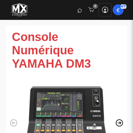
0
Console
Numérique
YAMAHA DM3