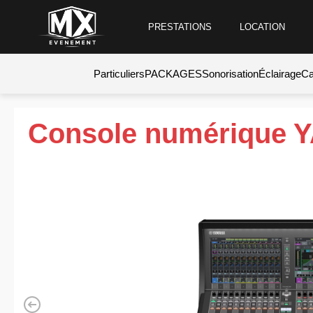
PRESTATIONS
LOCATION
Particuliers
PACKAGES
Sonorisation
Éclairage
Ca
Console numérique