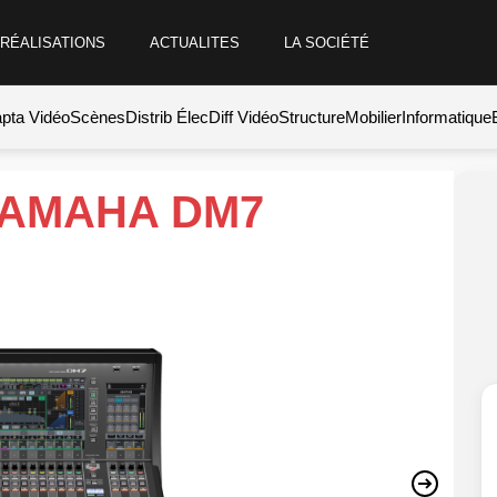
RÉALISATIONS
ACTUALITES
LA SOCIÉTÉ
pta Vidéo
Scènes
Distrib Élec
Diff Vidéo
Structure
Mobilier
Informatique
 YAMAHA DM7