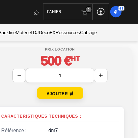
0
PANIER
Backline
Matériel DJ
Déco
FX
Ressources
Câblage
500 €
HT
−
+
AJOUTER 🛒
CARACTÉRISTIQUES TECHNIQUES :
Référence :
dm7