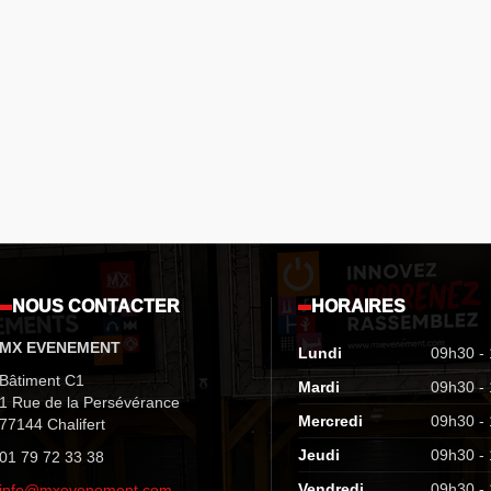
NOUS CONTACTER
HORAIRES
MX EVENEMENT
Lundi
09h30 -
Bâtiment C1
Mardi
09h30 -
1 Rue de la Persévérance
Mercredi
09h30 -
77144 Chalifert
Jeudi
09h30 -
01 79 72 33 38
Vendredi
09h30 -
info@mxevenement.com