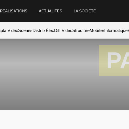
RÉALISATIONS
ACTUALITES
LA SOCIÉTÉ
pta Vidéo
Scènes
Distrib Élec
Diff Vidéo
Structure
Mobilier
Informatique
P