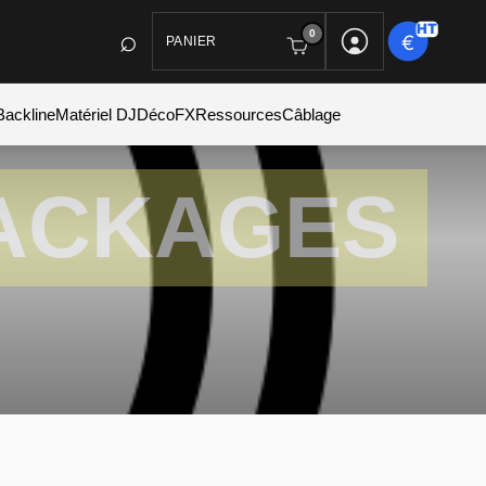
0
PANIER
Backline
Matériel DJ
Déco
FX
Ressources
Câblage
ACKAGES