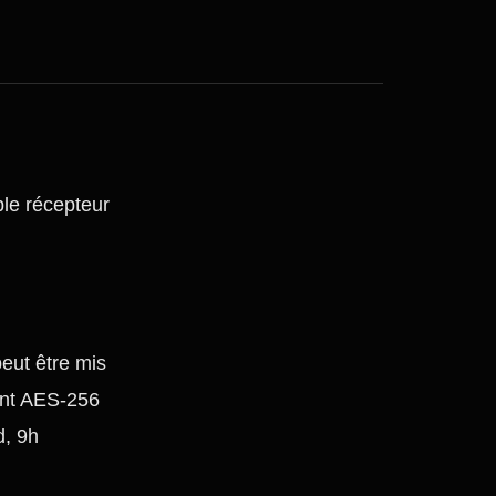
le récepteur
peut être mis
ent AES-256
d, 9h